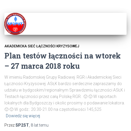
AKADEMICKA SIEĆ ŁĄCZNOŚCI KRYZYSOWEJ
Plan testów łączności na wtorek
– 27 marca 2018 roku
W imieniu Radomskiej Grupy Radiowej RGR i Akademickiej Sieci
Łączności Kryzysowej ASŁK bardzo serdecznie zapraszamy do
udziału w bydgoskim/regionalnym Sprawdzeniu łączności ASŁK i
Testach łączności przez całą Polskę RGR. 🙂 🙂 W raportach
lokalnych dla Bydgoszczy i okolic prosimy o podawanie lokatora.
🙂 🙂 W godz.: 20.30-21.00 na częstotliwości 145,525
Dowiedz się więcej
Przez
SP2ST
,
8 lat
temu