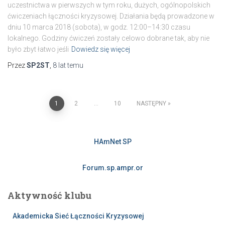
uczestnictwa w pierwszych w tym roku, dużych, ogólnopolskich
ćwiczeniach łączności kryzysowej. Działania będą prowadzone w
dniu 10 marca 2018 (sobota), w godz. 12:00–14:30 czasu
lokalnego. Godziny ćwiczeń zostały celowo dobrane tak, aby nie
było zbyt łatwo jeśli
Dowiedz się więcej
Przez
SP2ST
,
8 lat
temu
Stronicowanie
1
2
…
10
NASTĘPNY
wpisów
HAmNet SP
Forum.sp.ampr.or
Aktywność klubu
Akademicka Sieć Łączności Kryzysowej