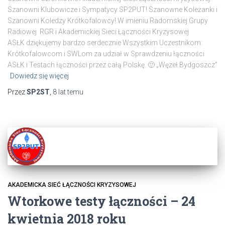
Szanowni Klubowicze i Sympatycy SP2PUT! Szanowne Koleżanki i
Szanowni Koledzy Krótkofalowcy! W imieniu Radomskiej Grupy
Radiowej RGR i Akademickiej Sieci Łączności Kryzysowej
ASŁK dziękujemy bardzo serdecznie Wszystkim Uczestnikom:
Krótkofalowcom i SWLom za udział w Sprawdzeniu łączności
ASŁK i Testach łączności przez całą Polskę. 🙂 „Węzeł Bydgoszcz”
Dowiedz się więcej
Przez
SP2ST
,
8 lat
temu
AKADEMICKA SIEĆ ŁĄCZNOŚCI KRYZYSOWEJ
Wtorkowe testy łączności – 24
kwietnia 2018 roku