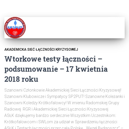
AKADEMICKA SIEĆ ŁĄCZNOŚCI KRYZYSOWEJ
Wtorkowe testy łączności –
podsumowanie – 17 kwietnia
2018 roku
Szanowni Członkowie Akademickiej Sieci Łączności Kryzysowej!
Szanowni Klubowicze i Sympatycy SP2PUT! Szanowne Koleżanki i
Szanowni Koledzy Krótkofalowcy! W imieniu Radomskiej Grupy
Radiowej RGR i Akademickiej Sieci Łączności Kryzysowej
ASŁK dziękujemy bardzo serdecznie Wszystkim Uczestnikom:
Krótkofalowcom i SWLom za udział w Sprawdzeniu łączności
ASŁK i Testach łączności przez całą Polskę. „Węzeł Bydgoszcz” –