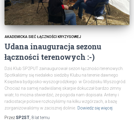
AKADEMICKA SIEĆ ŁĄCZNOŚCI KRYZYSOWEJ
Udana inauguracja sezonu
łączności terenowych :-)
Dziś Klub SP2PUT zainaugurował sezon łączności terenowych.
Spotkaliśmy się niedaleko siedziby Klubu na terenie dawnego
Księstwa bydgosko-wyszogrodzkiego w Grodzisku Wyszogród.
Chociaż na samej nadwiślanej skarpie dokuczał bardzo zimny
wiatr, to można stwierdzić, że pogoda nam dopisała. Anteny i
radiostacje polowe rozłożyliśmy na kilku wzgórzach, a bazę
zorganizowaliśmy w zacisznej dolinie.
Dowiedz się więcej
Przez
SP2ST
,
8 lat
temu