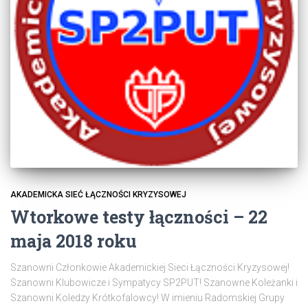
AKADEMICKA SIEĆ ŁĄCZNOŚCI KRYZYSOWEJ
Wtorkowe testy łączności – 22
maja 2018 roku
Szanowni Członkowie Akademickiej Sieci Łączności Kryzysowej!
Szanowni Klubowicze i Sympatycy SP2PUT! Szanowne Koleżanki i
Szanowni Koledzy Krótkofalowcy! W imieniu Radomskiej Grupy