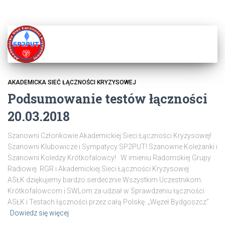
AKADEMICKA SIEĆ ŁĄCZNOŚCI KRYZYSOWEJ
Podsumowanie testów łączności
20.03.2018
Szanowni Członkowie Akademickiej Sieci Łączności Kryzysowej!
Szanowni Klubowicze i Sympatycy SP2PUT! Szanowne Koleżanki i
Szanowni Koledzy Krótkofalowcy! W imieniu Radomskiej Grupy
Radiowej RGR i Akademickiej Sieci Łączności Kryzysowej
ASŁK dziękujemy bardzo serdecznie Wszystkim Uczestnikom:
Krótkofalowcom i SWLom za udział w Sprawdzeniu łączności
ASŁK i Testach łączności przez całą Polskę. „Węzeł Bydgoszcz”
Dowiedz się więcej