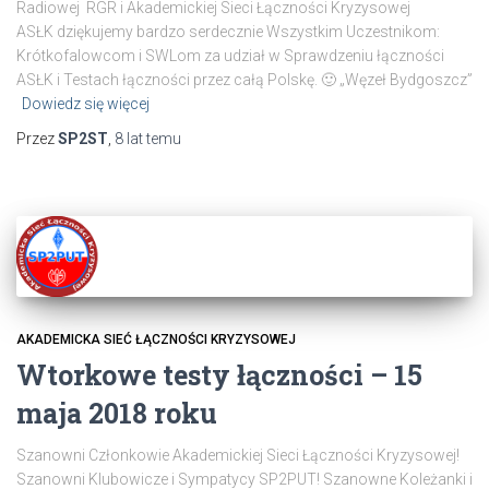
Radiowej RGR i Akademickiej Sieci Łączności Kryzysowej
ASŁK dziękujemy bardzo serdecznie Wszystkim Uczestnikom:
Krótkofalowcom i SWLom za udział w Sprawdzeniu łączności
ASŁK i Testach łączności przez całą Polskę. 🙂 „Węzeł Bydgoszcz”
Dowiedz się więcej
Przez
SP2ST
,
8 lat
temu
AKADEMICKA SIEĆ ŁĄCZNOŚCI KRYZYSOWEJ
Wtorkowe testy łączności – 15
maja 2018 roku
Szanowni Członkowie Akademickiej Sieci Łączności Kryzysowej!
Szanowni Klubowicze i Sympatycy SP2PUT! Szanowne Koleżanki i