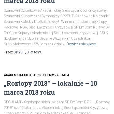
marca 2018 roku
Szanowni Członkowie Akademickiej Sieci Łączności Kryzysowej!
Szanowni Klubowicze i Sympatycy SP2PUT! Szanowne Koleżanki i
Szanowni Koledzy Krótkofalowcy! W imieniu Radomskiej Grupy
Radiowej RGR, Sieci Łączności Kryzysowej SP EmCom Kujawy SP
EmCom Kujawy i Akademickiej Sieci Łączności Kryzysowej ASŁK
dziękujemy bardzo serdecznie Wszystkim Uczestnikom:
Krótkofalowcom i SWLom za udział w
Dowiedz się więcej
Przez
SP2ST
,
8 lat
temu
AKADEMICKA SIEĆ ŁĄCZNOŚCI KRYZYSOWEJ
„Roztopy 2018” – lokalnie – 10
marca 2018 roku
REGULAMIN Ogólnopolskich Ćwiczeń SP EmCom PZK – „Roztopy
2018” część lokalna dla Akademickiej Sieci Łączności Kryzysowej
Organizatorzy SP EmCom Akademicka Sieć Łączności