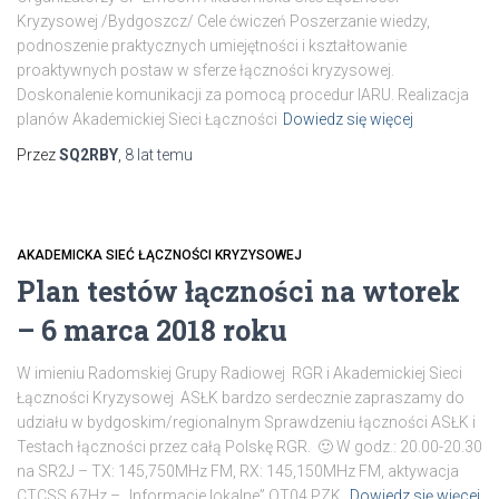
Kryzysowej /Bydgoszcz/ Cele ćwiczeń Poszerzanie wiedzy,
podnoszenie praktycznych umiejętności i kształtowanie
proaktywnych postaw w sferze łączności kryzysowej.
Doskonalenie komunikacji za pomocą procedur IARU. Realizacja
planów Akademickiej Sieci Łączności
Dowiedz się więcej
Przez
SQ2RBY
,
8 lat
temu
AKADEMICKA SIEĆ ŁĄCZNOŚCI KRYZYSOWEJ
Plan testów łączności na wtorek
– 6 marca 2018 roku
W imieniu Radomskiej Grupy Radiowej RGR i Akademickiej Sieci
Łączności Kryzysowej ASŁK bardzo serdecznie zapraszamy do
udziału w bydgoskim/regionalnym Sprawdzeniu łączności ASŁK i
Testach łączności przez całą Polskę RGR. 🙂 W godz.: 20.00-20.30
na SR2J – TX: 145,750MHz FM, RX: 145,150MHz FM, aktywacja
CTCSS 67Hz – „Informacje lokalne” OT04 PZK.
Dowiedz się więcej