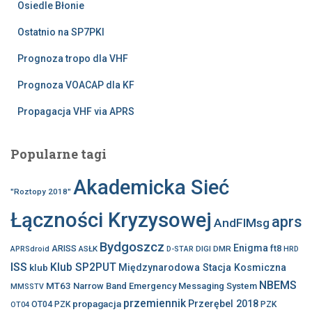
Osiedle Błonie
Ostatnio na SP7PKI
Prognoza tropo dla VHF
Prognoza VOACAP dla KF
Propagacja VHF via APRS
Popularne tagi
Akademicka Sieć
"Roztopy 2018"
Łączności Kryzysowej
aprs
AndFlMsg
Bydgoszcz
Enigma
ft8
ARISS
ASŁK
DIGI
DMR
APRSdroid
D-STAR
HRD
ISS
Klub SP2PUT
klub
Międzynarodowa Stacja Kosmiczna
NBEMS
MT63
Narrow Band Emergency Messaging System
MMSSTV
przemiennik
propagacja
Przerębel 2018
OT04 PZK
PZK
OT04