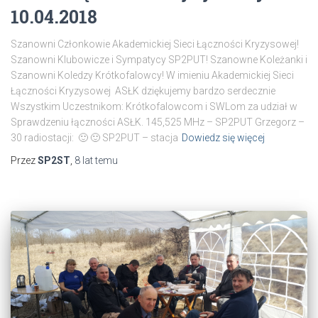
10.04.2018
Szanowni Członkowie Akademickiej Sieci Łączności Kryzysowej!
Szanowni Klubowicze i Sympatycy SP2PUT! Szanowne Koleżanki i
Szanowni Koledzy Krótkofalowcy! W imieniu Akademickiej Sieci
Łączności Kryzysowej ASŁK dziękujemy bardzo serdecznie
Wszystkim Uczestnikom: Krótkofalowcom i SWLom za udział w
Sprawdzeniu łączności ASŁK. 145,525 MHz – SP2PUT Grzegorz –
30 radiostacji: 🙂 🙂 SP2PUT – stacja
Dowiedz się więcej
Przez
SP2ST
,
8 lat
temu