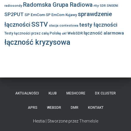
Radomska Grupa Radiowa
radiosondy
rtty
SN0ENI
SDR
sprawdzenie
SP2PUT
SP EmCom
SP EmCom Kujawy
SSTV
łączności
testy łączności
stacja contestowa
łączność alarmowa
WebSDR
Testy łączności przez całą Polskę
ukf
łączność kryzysowa
AKTUALNOŚCI
KLUB
MESHCORE
DX CLUSTER
APRS
WEBSDR
DMR
KONTAKT
Hestia | Stworzone przez
ThemeIsle