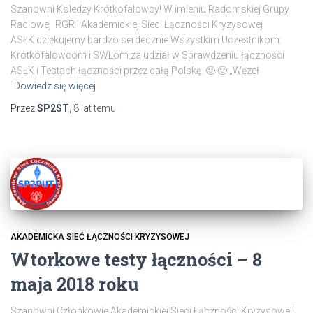
Szanowni Koledzy Krótkofalowcy! W imieniu Radomskiej Grupy
Radiowej RGR i Akademickiej Sieci Łączności Kryzysowej
ASŁK dziękujemy bardzo serdecznie Wszystkim Uczestnikom:
Krótkofalowcom i SWLom za udział w Sprawdzeniu łączności
ASŁK i Testach łączności przez całą Polskę. 🙂 🙂 „Węzeł
Dowiedz się więcej
Przez
SP2ST
,
8 lat
temu
AKADEMICKA SIEĆ ŁĄCZNOŚCI KRYZYSOWEJ
Wtorkowe testy łączności – 8
maja 2018 roku
Szanowni Członkowie Akademickiej Sieci Łączności Kryzysowej!