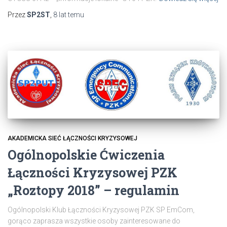
Przez
SP2ST
,
8 lat
temu
AKADEMICKA SIEĆ ŁĄCZNOŚCI KRYZYSOWEJ
Ogólnopolskie Ćwiczenia
Łączności Kryzysowej PZK
„Roztopy 2018” – regulamin
Ogólnopolski Klub Łączności Kryzysowej PZK SP EmCom,
gorąco zaprasza wszystkie osoby zainteresowane do