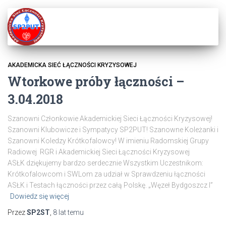
AKADEMICKA SIEĆ ŁĄCZNOŚCI KRYZYSOWEJ
Wtorkowe próby łączności –
3.04.2018
Szanowni Członkowie Akademickiej Sieci Łączności Kryzysowej!
Szanowni Klubowicze i Sympatycy SP2PUT! Szanowne Koleżanki i
Szanowni Koledzy Krótkofalowcy! W imieniu Radomskiej Grupy
Radiowej RGR i Akademickiej Sieci Łączności Kryzysowej
ASŁK dziękujemy bardzo serdecznie Wszystkim Uczestnikom:
Krótkofalowcom i SWLom za udział w Sprawdzeniu łączności
ASŁK i Testach łączności przez całą Polskę. „Węzeł Bydgoszcz I”
Dowiedz się więcej
Przez
SP2ST
,
8 lat
temu