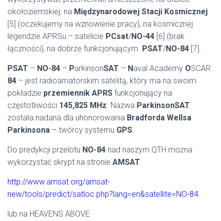
okołoziemskiej: na
Międzynarodowej Stacji Kosmicznej
[5] (oczekujemy na wznowienie pracy), na kosmicznej
legendzie APRSu – satelicie
PCsat
/
NO-44
[6] (brak
łączności), na dobrze funkcjonującym
PSAT
/
NO-84
[7].
PSAT
–
NO-84
–
P
arkinson
SAT
–
N
aval Academy
O
SCAR
84
– jest radioamatorskim satelitą, który ma na swoim
pokładzie
przemiennik APRS
funkcjonujący na
częstotliwości
145,825 MHz
. Nazwa
ParkinsonSAT
została nadana dla uhonorowania
Bradforda Wellsa
Parkinsona
– twórcy systemu
GPS
.
Do predykcji przelotu
NO-84
nad naszym QTH można
wykorzystać skrypt na stronie
AMSAT
:
http://www.amsat.org/amsat-
new/tools/predict/satloc.php?lang=en&satellite=NO-84
lub na HEAVENS ABOVE: