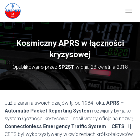
PRZEŁ
Kosmiczny APRS w łączności
kryzysowej
Opublikowano przez
SP2ST
w dniu
23 kwietnia 2018
Już u zarania swoich dziejów tj. od 1984 roku,
APRS
–
Automatic
Packet
Reporting System
rozwijany był jako
system łączności kryzysowej i nosił wtedy oficjalną nazwę
Connectionless Emergency Traffic System
–
CETS
[1].
CETS był wykorzystywany w ćwiczeniach krótkofalowców