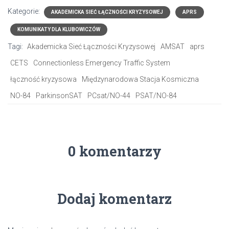
Kategorie:
AKADEMICKA SIEĆ ŁĄCZNOŚCI KRYZYSOWEJ
APRS
KOMUNIKATY DLA KLUBOWICZÓW
Tagi:
Akademicka Sieć Łączności Kryzysowej
AMSAT
aprs
CETS
Connectionless Emergency Traffic System
łączność kryzysowa
Międzynarodowa Stacja Kosmiczna
NO-84
ParkinsonSAT
PCsat/NO-44
PSAT/NO-84
0 komentarzy
Dodaj komentarz