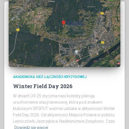
AKADEMICKA SIEĆ ŁĄCZNOŚCI KRYZYSOWEJ
Winter Field Day 2026
W dniach 24-25 stycznia nasi koledzy planują
uruchomienie stacji terenowej, która pod znakiem
klubowym SP2PUT weźmie udziała w aktywności Winter
Field Day 2026. Cel aktywności Miejsce Polana w pobliżu
Leśniczówki Jastrzębie w Nadleśnictwie Żołędowo. Czas
Dowiedz się więcej