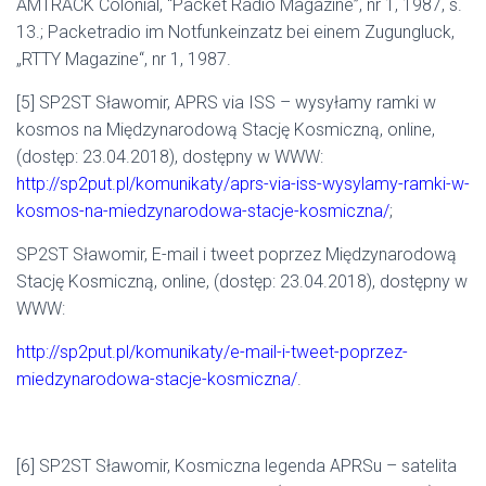
AMTRACK Colonial, “Packet Radio Magazine”, nr 1, 1987, s.
13.; Packetradio im Notfunkeinzatz bei einem Zugungluck,
„RTTY Magazine“, nr 1, 1987.
[5] SP2ST Sławomir, APRS via ISS – wysyłamy ramki w
kosmos na Międzynarodową Stację Kosmiczną, online,
(dostęp: 23.04.2018), dostępny w WWW:
http://sp2put.pl/komunikaty/aprs-via-iss-wysylamy-ramki-w-
kosmos-na-miedzynarodowa-stacje-kosmiczna/
;
SP2ST Sławomir, E-mail i tweet poprzez Międzynarodową
Stację Kosmiczną, online, (dostęp: 23.04.2018), dostępny w
WWW:
http://sp2put.pl/komunikaty/e-mail-i-tweet-poprzez-
miedzynarodowa-stacje-kosmiczna/
.
[6] SP2ST Sławomir, Kosmiczna legenda APRSu – satelita