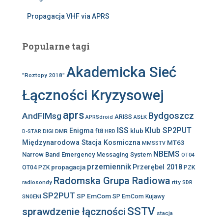
Propagacja VHF via APRS
Popularne tagi
Akademicka Sieć
"Roztopy 2018"
Łączności Kryzysowej
aprs
Bydgoszcz
AndFlMsg
ARISS
ASŁK
APRSdroid
ISS
Klub SP2PUT
Enigma
klub
ft8
DIGI
DMR
D-STAR
HRD
Międzynarodowa Stacja Kosmiczna
MT63
MMSSTV
NBEMS
Narrow Band Emergency Messaging System
OT04
przemiennik
propagacja
Przerębel 2018
OT04 PZK
PZK
Radomska Grupa Radiowa
radiosondy
rtty
SDR
SP2PUT
SP EmCom
SN0ENI
SP EmCom Kujawy
SSTV
sprawdzenie łączności
stacja