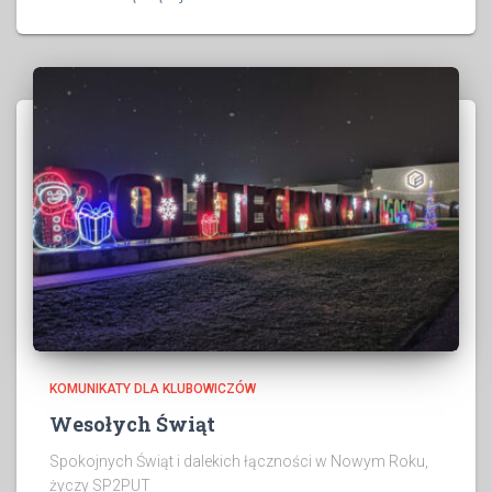
KOMUNIKATY DLA KLUBOWICZÓW
Wesołych Świąt
Spokojnych Świąt i dalekich łączności w Nowym Roku,
życzy SP2PUT