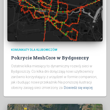
KOMUNIKATY DLA KLUBOWICZÓW
Pokrycie MeshCore w Bydgoszczy
Ostatnie kilka miesięcy to dynamiczny rozwój sieci w
Bydgoszczy. Co kilka dni dołączają nowi użytkownicy
zarówno korzystający z urządzeń w formie companion,
jak i budując nowe przekaźniki Na poniższej ilustracji
obecny zasięg sieci zmierzony za
Dowiedz się więcej