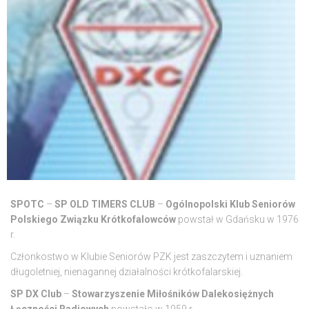
SPOTC
–
SP OLD TIMERS CLUB
–
Ogólnopolski Klub Seniorów
Polskiego Związku Krótkofalowców
powstał w Gdańsku w 1976
r.
Członkostwo w Klubie Seniorów PZK jest zaszczytem i uznaniem
długoletniej, nienagannej działalności krótkofalarskiej.
SP DX Club
–
Stowarzyszenie Miłośników Dalekosiężnych
Łączności Radiowych
powstało w 1959 r.