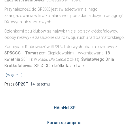
Przynależność do SPDXC jest świadectwem silnego
zaangażowania w krótkofalarstwo i posiadania dużych osiągnięć
DXowych lub sportowych.
Członkami obu klubów są najwybitniejsi polscy krótkofalowcy,
osoby niezwykle zasłużone dla rozwoju ruchu radioamatorskiego.
Zachęcam Klubowiczów SP2PUT do wysłuchania rozmowy z
SP5CCC
–
Tomasz
em Ciepielowskim – wyemitowanej
18
kwietnia
2011 r. w
Radiu Dla Ciebie
z okazji
Światowego Dnia
Krótkofalowca
:
SP5CCC o krótkofalarstwie
(więcej…)
Przez
SP2ST
,
14 lat
temu
HAmNet SP
Forum.sp.ampr.or