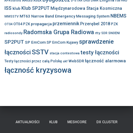
ft8
ARISS
ASŁK
DIGI
DMR
APRSdroid
D-STAR
HRD
ISS
Klub SP2PUT
klub
Międzynarodowa Stacja Kosmiczna
NBEMS
MT63
Narrow Band Emergency Messaging System
MMSSTV
przemiennik
propagacja
Przerębel 2018
OT04 PZK
PZK
OT04
Radomska Grupa Radiowa
radiosondy
rtty
SN0ENI
SDR
sprawdzenie
SP2PUT
SP EmCom
SP EmCom Kujawy
SSTV
łączności
testy łączności
stacja contestowa
łączność alarmowa
WebSDR
Testy łączności przez całą Polskę
ukf
łączność kryzysowa
AKTUALNOŚCI
KLUB
MESHCORE
DX CLUSTER