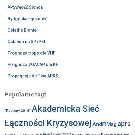
Aktywność Słońca
Bydgoska Łączność
Osiedle Błonie
Ostatnio na SP7PKI
Prognoza tropo dla VHF
Prognoza VOACAP dla KF
Propagacja VHF via APRS
Popularne tagi
Akademicka Sieć
"Roztopy 2018"
Łączności Kryzysowej
aprs
AndFlMsg
Bydgoszcz
Enigma