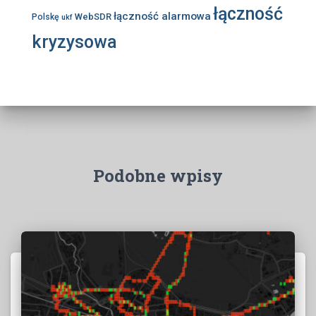
łączność
łączność alarmowa
WebSDR
Polskę
ukf
kryzysowa
Podobne wpisy