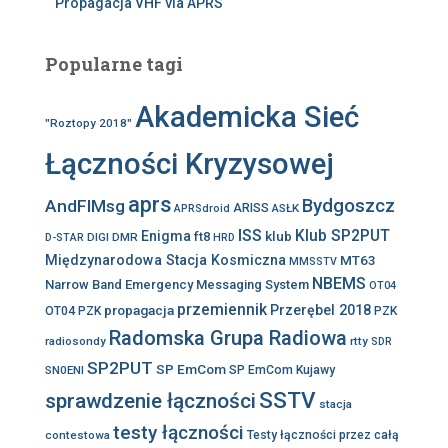
Propagacja VHF via APRS
Popularne tagi
Akademicka Sieć
"Roztopy 2018"
Łączności Kryzysowej
aprs
Bydgoszcz
AndFlMsg
ARISS
ASŁK
APRSdroid
ISS
Klub SP2PUT
Enigma
klub
ft8
DIGI
DMR
D-STAR
HRD
Międzynarodowa Stacja Kosmiczna
MT63
MMSSTV
NBEMS
Narrow Band Emergency Messaging System
OT04
przemiennik
propagacja
Przerębel 2018
OT04 PZK
PZK
Radomska Grupa Radiowa
radiosondy
rtty
SDR
SP2PUT
SP EmCom
SN0ENI
SP EmCom Kujawy
SSTV
sprawdzenie łączności
stacja
testy łączności
contestowa
Testy łączności przez całą