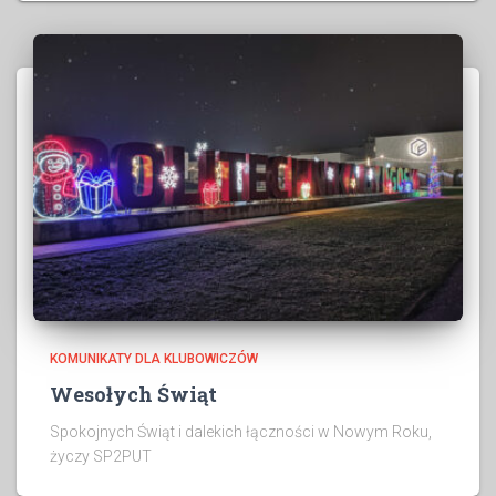
KOMUNIKATY DLA KLUBOWICZÓW
Wesołych Świąt
Spokojnych Świąt i dalekich łączności w Nowym Roku,
życzy SP2PUT