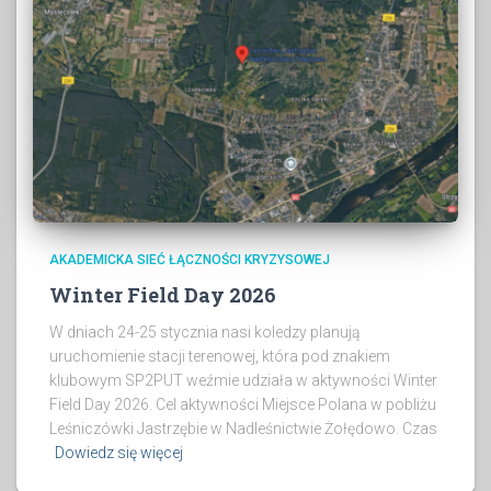
AKADEMICKA SIEĆ ŁĄCZNOŚCI KRYZYSOWEJ
Winter Field Day 2026
W dniach 24-25 stycznia nasi koledzy planują
uruchomienie stacji terenowej, która pod znakiem
klubowym SP2PUT weźmie udziała w aktywności Winter
Field Day 2026. Cel aktywności Miejsce Polana w pobliżu
Leśniczówki Jastrzębie w Nadleśnictwie Żołędowo. Czas
Dowiedz się więcej