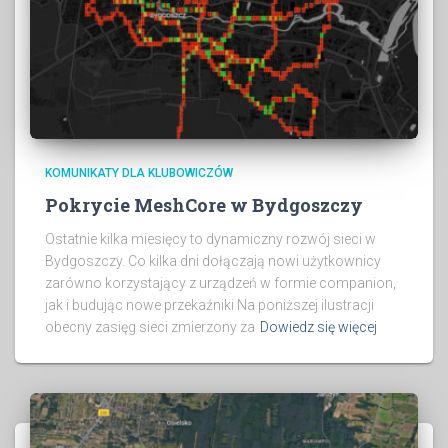
KOMUNIKATY DLA KLUBOWICZÓW
Pokrycie MeshCore w Bydgoszczy
Ostatnie kilka miesięcy to dynamiczny rozwój sieci w
Bydgoszczy. Co kilka dni dołączają nowi użytkownicy
zarówno korzystający z urządzeń w formie companion,
jak i budując nowe przekaźniki Na poniższej ilustracji
obecny zasięg sieci zmierzony za
Dowiedz się więcej