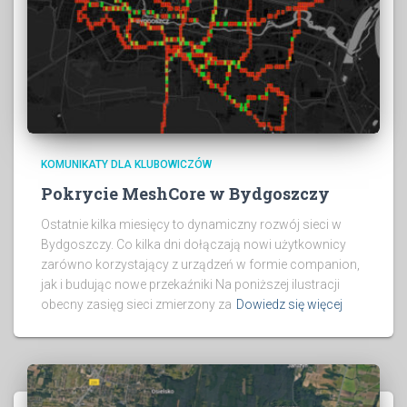
KOMUNIKATY DLA KLUBOWICZÓW
Pokrycie MeshCore w Bydgoszczy
Ostatnie kilka miesięcy to dynamiczny rozwój sieci w
Bydgoszczy. Co kilka dni dołączają nowi użytkownicy
zarówno korzystający z urządzeń w formie companion,
jak i budując nowe przekaźniki Na poniższej ilustracji
obecny zasięg sieci zmierzony za
Dowiedz się więcej