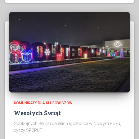
KOMUNIKATY DLA KLUBOWICZÓW
Wesołych Świąt
Spokojnych Świąt i dalekich łączności w Nowym Roku,
życzy SP2PUT