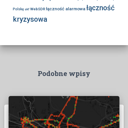
łączność
łączność alarmowa
WebSDR
Polskę
ukf
kryzysowa
Podobne wpisy