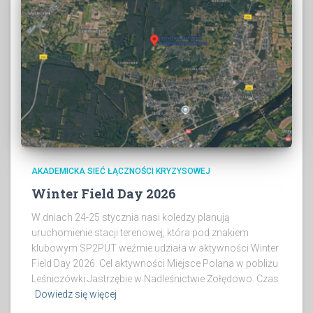
AKADEMICKA SIEĆ ŁĄCZNOŚCI KRYZYSOWEJ
Winter Field Day 2026
W dniach 24-25 stycznia nasi koledzy planują
uruchomienie stacji terenowej, która pod znakiem
klubowym SP2PUT weźmie udziała w aktywności Winter
Field Day 2026. Cel aktywności Miejsce Polana w pobliżu
Leśniczówki Jastrzębie w Nadleśnictwie Żołędowo. Czas
Dowiedz się więcej