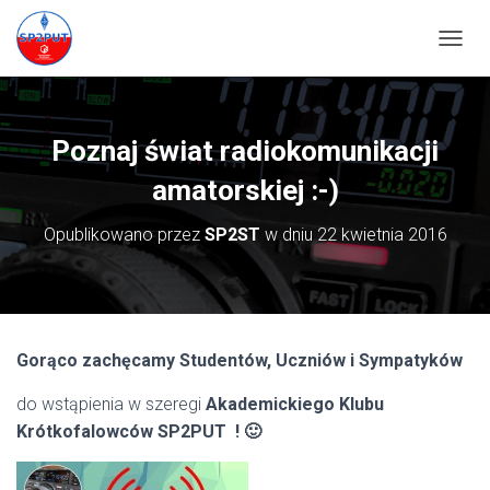
PRZEŁ
Poznaj świat radiokomunikacji
amatorskiej :-)
Opublikowano przez
SP2ST
w dniu
22 kwietnia 2016
Gorąco zachęcamy Studentów, Uczniów i Sympatyków
do wstąpienia w szeregi
Akademickiego Klubu
Krótkofalowców SP2PUT ! 🙂