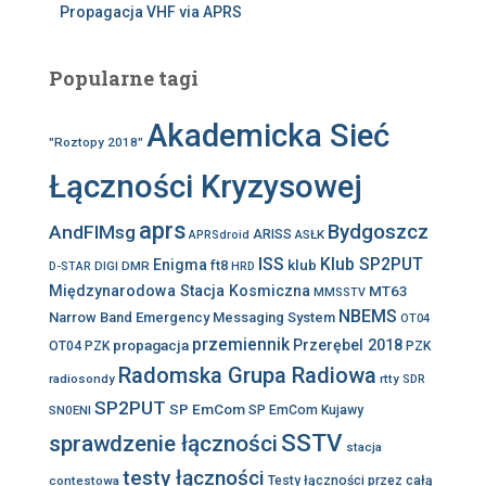
Propagacja VHF via APRS
Popularne tagi
Akademicka Sieć
"Roztopy 2018"
Łączności Kryzysowej
aprs
Bydgoszcz
AndFlMsg
ARISS
ASŁK
APRSdroid
ISS
Klub SP2PUT
Enigma
klub
ft8
DIGI
DMR
D-STAR
HRD
Międzynarodowa Stacja Kosmiczna
MT63
MMSSTV
NBEMS
Narrow Band Emergency Messaging System
OT04
przemiennik
propagacja
Przerębel 2018
OT04 PZK
PZK
Radomska Grupa Radiowa
radiosondy
rtty
SDR
SP2PUT
SP EmCom
SN0ENI
SP EmCom Kujawy
SSTV
sprawdzenie łączności
stacja
testy łączności
contestowa
Testy łączności przez całą