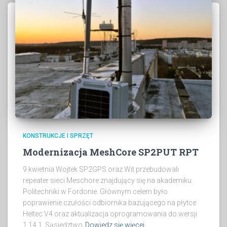
KONSTRUKCJE I SPRZĘT
Modernizacja MeshCore SP2PUT RPT
9 kwietnia Wojtek SP2GPS oraz Wit przebudowali
repeater sieci Meschore znajdujący się na akademiku
Politechniki w Fordonie. Głównym celem było
poprawienie czułości odbiornika bazującego na płytce
Heltec V4 oraz aktualizacja oprogramowania do wersji
1.14.1. Sąsiedztwo
Dowiedz się więcej