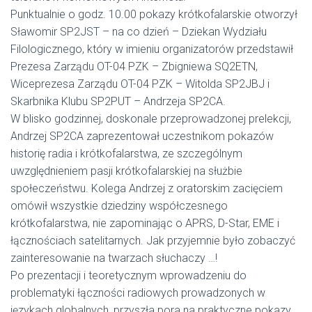
Punktualnie o godz. 10.00 pokazy krótkofalarskie otworzył
Sławomir SP2JST – na co dzień – Dziekan Wydziału
Filologicznego, który w imieniu organizatorów przedstawił
Prezesa Zarządu OT-04 PZK – Zbigniewa SQ2ETN,
Wiceprezesa Zarządu OT-04 PZK – Witolda SP2JBJ i
Skarbnika Klubu SP2PUT – Andrzeja SP2CA.
W blisko godzinnej, doskonale przeprowadzonej prelekcji,
Andrzej SP2CA zaprezentował uczestnikom pokazów
historię radia i krótkofalarstwa, ze szczególnym
uwzględnieniem pasji krótkofalarskiej na służbie
społeczeństwu. Kolega Andrzej z oratorskim zacięciem
omówił wszystkie dziedziny współczesnego
krótkofalarstwa, nie zapominając o APRS, D-Star, EME i
łącznościach satelitarnych. Jak przyjemnie było zobaczyć
zainteresowanie na twarzach słuchaczy …!
Po prezentacji i teoretycznym wprowadzeniu do
problematyki łączności radiowych prowadzonych w
językach globalnych, przyszła pora na praktyczne pokazy