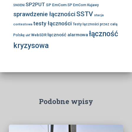
SP2PUT
SP EmCom
SN0ENI
SP EmCom Kujawy
SSTV
sprawdzenie łączności
stacja
testy łączności
contestowa
Testy łączności przez całą
łączność
łączność alarmowa
WebSDR
Polskę
ukf
kryzysowa
Podobne wpisy