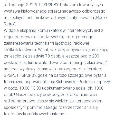
radiostacje: SP2PUT i SP2PBY. Pokazom towarzyszyła
wystawa historycznego sprzętu nadawczo-odbiorczego i
muzealnych odbiorników radiowych zatytułowana „Radio
Retro”.
W dobie ekspansji komunikatorów internetowych, nikt z
organizatorów nie spodziewał się tak ogromnego
zainteresowania technikami łączności radiowej i
krótkofalarstwem. W sali, w której odbywała się prelekcja,
zmieściło się zaledwie 70 osób, a jeszcze około 200
dosłownie szturmowało drzwi. Zostali oni „przekierowani”
na teren wystawy i stanowisk radiooperatorskich stacji
SP2PUT i SP2PBY, gdzie na bardzo szczegółowe pytania
techniczne odpowiadali nasi Klubowicze. Podczas imprezy
w godz. 10.00-13.00 udokumentowano udział ok. 1000
osób!! Nasze pokazy dowiodły, że krótkofalarstwo i
radioamatorstwo cieszy się wielkim zainteresowaniem
społecznym pomimo stałego rozprzestrzeniania się
telefonów komórkowych i internetu.