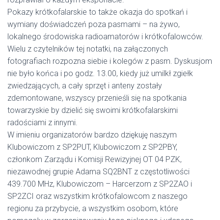
Pokazy krótkofalarskie to także okazja do spotkań i
wymiany doświadczeń poza pasmami – na żywo,
lokalnego środowiska radioamatorów i krótkofalowców.
Wielu z czytelników tej notatki, na załączonych
fotografiach rozpozna siebie i kolegów z pasm. Dyskusjom
nie było końca i po godz. 13.00, kiedy już umilkł zgiełk
zwiedzających, a cały sprzęt i anteny zostały
zdemontowane, wszyscy przenieśli się na spotkania
towarzyskie by dzielić się swoimi krótkofalarskimi
radościami z innymi.
W imieniu organizatorów bardzo dziękuję naszym
Klubowiczom z SP2PUT, Klubowiczom z SP2PBY,
członkom Zarządu i Komisji Rewizyjnej OT 04 PZK,
niezawodnej grupie Adama SQ2BNT z częstotliwości
439.700 MHz, Klubowiczom – Harcerzom z SP2ZAO i
SP2ZCI oraz wszystkim krótkofalowcom z naszego
regionu za przybycie, a wszystkim osobom, które