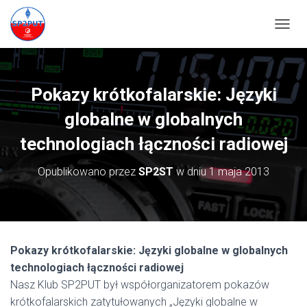
PRZEŁ
Pokazy krótkofalarskie: Języki
globalne w globalnych
technologiach łączności radiowej
Opublikowano przez
SP2ST
w dniu
1 maja 2013
Pokazy krótkofalarskie: Języki globalne w globalnych
technologiach łączności radiowej
Nasz Klub SP2PUT był współorganizatorem pokazów
krótkofalarskich zatytułowanych „Języki globalne w