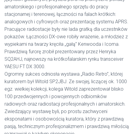
amatorskiego i profesjonalnego sprzętu do pracy
stacjonarnej i terenowej, łączności na falach krótkich:
analogowych i cyfrowych oraz prezentację systemu APRS.
Pracujące radiostacje były nie lada gratką dla uczestników
pokazów. Łączności DX-owe robiły wrażenie, a młodzież z
wypiekami na twarzy kręciła „gałą” Kenwooda i Icoma.
Prawdziwą furorę zrobił prezentowany przez Henryka
SQ2AHJ, najnowszy na krótkofalarskim rynku transceiver
YAESU FT DX 3000.
Ogromny sukces odniosła wystawa „Radio Retro”, której
kuratorem był Witold SP2JBJ. Ze swojej, liczącej ok. 1000
egz. wielkiej kolekcji, kolega Witold zaprezentował blisko
100 przedwojennych i powojennych odbiorników
radiowych oraz radiostacji profesjonalnych i amatorskich.
Zwiedzający wystawę byli, po prostu zachwyceni
eksponatami i osobowością kuratora, który z prawdziwą
pasją, technicznym profesjonalizmem i prawdziwą miłością
rozprawiał o każdym eksponacie.