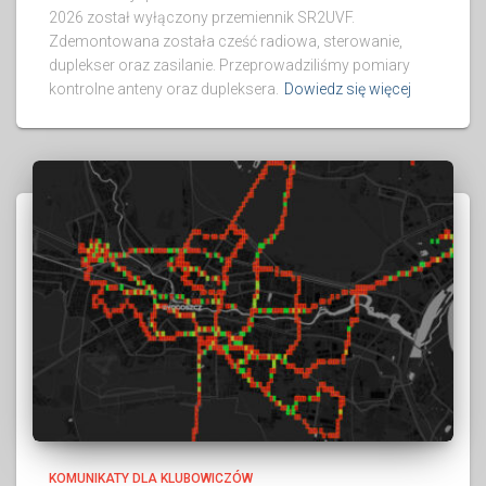
2026 został wyłączony przemiennik SR2UVF.
Zdemontowana została cześć radiowa, sterowanie,
duplekser oraz zasilanie. Przeprowadziliśmy pomiary
kontrolne anteny oraz dupleksera.
Dowiedz się więcej
KOMUNIKATY DLA KLUBOWICZÓW