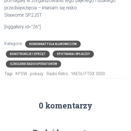
pomagały w zorganizowaniu tego pięknego i udanego
przedsięwzięcia – kłaniam się nisko.
Sławomir SP2JST
[nggallery id=”26″]
Kategorie:
KOMUNIKATY DLA KLUBOWICZÓW
KONSTRUKCJE I SPRZĘT
SPOTKANIA I WYJAZDY
SZKOLENIE RADIOOPERATORÓW
Tagi:
KPSW
pokazy
Radio Retro
YAESU FTDX 3000
0 komentarzy