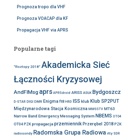
Prognoza tropo dla VHF
Prognoza VOACAP dla KF
Propagacja VHF via APRS
Popularne tagi
Akademicka Sieć
"Roztopy 2018"
Łączności Kryzysowej
aprs
Bydgoszcz
AndFlMsg
ARISS
ASŁK
APRSdroid
ISS
Klub SP2PUT
Enigma
klub
ft8
DIGI
DMR
D-STAR
HRD
Międzynarodowa Stacja Kosmiczna
MT63
MMSSTV
NBEMS
Narrow Band Emergency Messaging System
OT04
przemiennik
propagacja
Przerębel 2018
OT04 PZK
PZK
Radomska Grupa Radiowa
radiosondy
rtty
SDR