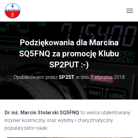
PRZ
Podziękowania dla Marcina
SQ5FNQ za promocję Klubu
SP2PUT :-)
Opublikowano przez
SP2ST
w dniu
7 stycznia 2018
Dr inż. Marcin Stolarski SQ5FNQ
to wielce utalentowany
inżynier kosmiczny oraz wybitny i charyzmatyczny
popularyzator nauki.