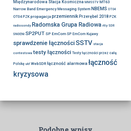
Międzynarodowa Stacja Kosmiczna
MT63
MMSSTV
NBEMS
Narrow Band Emergency Messaging System
OT04
przemiennik
propagacja
Przerębel 2018
OT04 PZK
PZK
Radomska Grupa Radiowa
radiosondy
rtty
SDR
SP2PUT
SP EmCom
SN0ENI
SP EmCom Kujawy
SSTV
sprawdzenie łączności
stacja
testy łączności
contestowa
Testy łączności przez całą
łączność
łączność alarmowa
WebSDR
Polskę
ukf
kryzysowa
Podobne wpisy