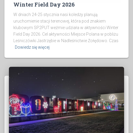
Winter Field Day 2026
W dniach 24-25 stycznia nasi koledzy planują
uruchomienie stacji terenowej, która pod znakiem
klubowym SP2PUT weźmie udziała w aktywności Winter
Field Day 2026. Cel aktywności Miejsce Polana w pobliżu
Leśniczówki Jastrzębie w Nadleśnictwie Żołędowo. Czas
Dowiedz się więcej