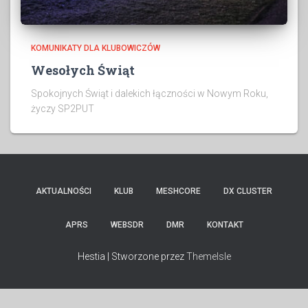
KOMUNIKATY DLA KLUBOWICZÓW
Wesołych Świąt
Spokojnych Świąt i dalekich łączności w Nowym Roku,
życzy SP2PUT
AKTUALNOŚCI
KLUB
MESHCORE
DX CLUSTER
APRS
WEBSDR
DMR
KONTAKT
Hestia | Stworzone przez
ThemeIsle