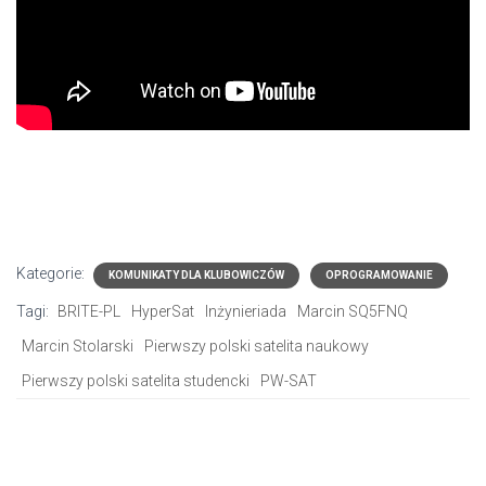
Kategorie:
KOMUNIKATY DLA KLUBOWICZÓW
OPROGRAMOWANIE
Tagi:
BRITE-PL
HyperSat
Inżynieriada
Marcin SQ5FNQ
Marcin Stolarski
Pierwszy polski satelita naukowy
Pierwszy polski satelita studencki
PW-SAT