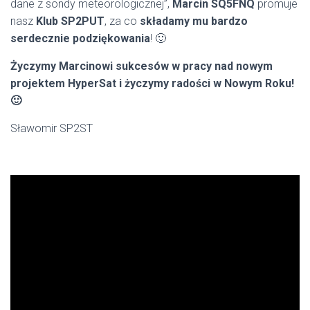
dane z sondy meteorologicznej”,
Marcin SQ5FNQ
promuje
nasz
Klub SP2PUT
, za co
składamy mu bardzo
serdecznie podziękowania
! 🙂
Życzymy Marcinowi sukcesów w pracy nad nowym
projektem HyperSat i życzymy radości w Nowym Roku!
🙂
Sławomir SP2ST