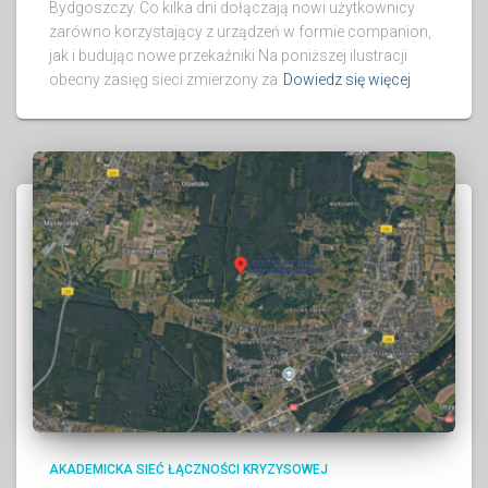
Bydgoszczy. Co kilka dni dołączają nowi użytkownicy
zarówno korzystający z urządzeń w formie companion,
jak i budując nowe przekaźniki Na poniższej ilustracji
obecny zasięg sieci zmierzony za
Dowiedz się więcej
AKADEMICKA SIEĆ ŁĄCZNOŚCI KRYZYSOWEJ