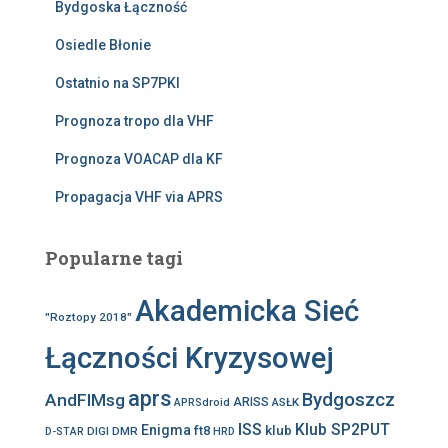
Bydgoska Łączność
Osiedle Błonie
Ostatnio na SP7PKI
Prognoza tropo dla VHF
Prognoza VOACAP dla KF
Propagacja VHF via APRS
Popularne tagi
Akademicka Sieć
"Roztopy 2018"
Łączności Kryzysowej
aprs
Bydgoszcz
AndFlMsg
ARISS
ASŁK
APRSdroid
ISS
Klub SP2PUT
Enigma
klub
ft8
DIGI
DMR
D-STAR
HRD