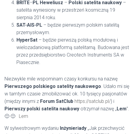
BRITE
–
PL Heweliusz
–
Polski satelita naukowy
–
satelita wyniesiony w przestrzeń kosmiczną 19
sierpnia 2014 roku.
SAT-AIS-PL
– będzie pierwszym polskim satelitą
przemysłowym.
HyperSat
– będzie pierwszą polską modułową i
wielozadaniową platformą satelitarną. Budowana jest
przez przedsiębiorstwo Creotech Instruments SA w
Piasecznie.
Niezwykle mile wspominam czasy konkursu na nazwę
Pierwszego polskiego satelity naukowego
. Udało mi się
w tamtym czasie zmobilizować ok. 10 tysięcy pasjonatów
(między innymi z
Forum SatClub
https://satclub.pl/
) i
Pierwszy polski satelita naukowy
otrzymał nazwę „
Lem
”.
🙂 🙂
Lem
W sylwestrowym wydaniu
Inżynieriady
„Jak przechwycić