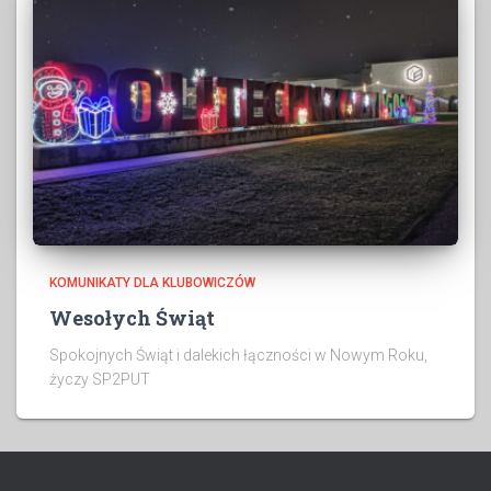
KOMUNIKATY DLA KLUBOWICZÓW
Wesołych Świąt
Spokojnych Świąt i dalekich łączności w Nowym Roku,
życzy SP2PUT