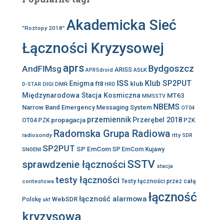
Akademicka Sieć
"Roztopy 2018"
Łączności Kryzysowej
aprs
Bydgoszcz
AndFlMsg
ARISS
ASŁK
APRSdroid
ISS
Klub SP2PUT
Enigma
klub
ft8
DIGI
DMR
D-STAR
HRD
Międzynarodowa Stacja Kosmiczna
MT63
MMSSTV
NBEMS
Narrow Band Emergency Messaging System
OT04
przemiennik
propagacja
Przerębel 2018
OT04 PZK
PZK
Radomska Grupa Radiowa
radiosondy
rtty
SDR
SP2PUT
SP EmCom
SN0ENI
SP EmCom Kujawy
SSTV
sprawdzenie łączności
stacja
testy łączności
contestowa
Testy łączności przez całą
łączność
łączność alarmowa
WebSDR
Polskę
ukf
kryzysowa