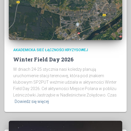
AKADEMICKA SIEĆ ŁĄCZNOŚCI KRYZYSOWEJ
Winter Field Day 2026
W dniach 24-25 stycznia nasi koledzy planują
uruchomienie stacji terenowej, która pod znakiem
klubowym SP2PUT weźmie udziała w aktywności Winter
Field Day 2026. Cel aktywności Miejsce Polana w pobliżu
Leśniczówki Jastrzębie w Nadleśnictwie Żołędowo. Czas
Dowiedz się więcej