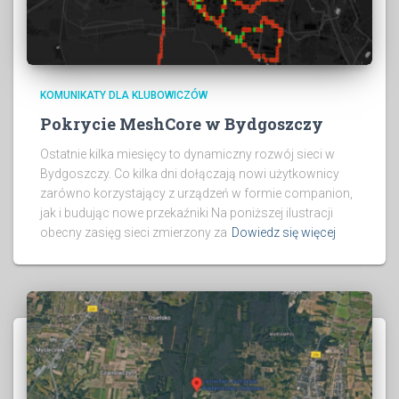
KOMUNIKATY DLA KLUBOWICZÓW
Pokrycie MeshCore w Bydgoszczy
Ostatnie kilka miesięcy to dynamiczny rozwój sieci w
Bydgoszczy. Co kilka dni dołączają nowi użytkownicy
zarówno korzystający z urządzeń w formie companion,
jak i budując nowe przekaźniki Na poniższej ilustracji
obecny zasięg sieci zmierzony za
Dowiedz się więcej