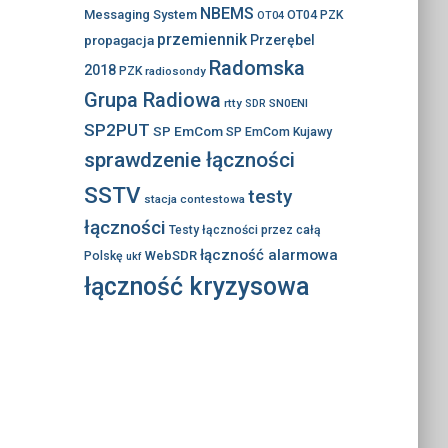
NBEMS
Messaging System
OT04 PZK
OT04
przemiennik
propagacja
Przerębel
Radomska
2018
PZK
radiosondy
Grupa Radiowa
rtty
SN0ENI
SDR
SP2PUT
SP EmCom
SP EmCom Kujawy
sprawdzenie łączności
SSTV
testy
stacja contestowa
łączności
Testy łączności przez całą
łączność alarmowa
WebSDR
Polskę
ukf
łączność kryzysowa