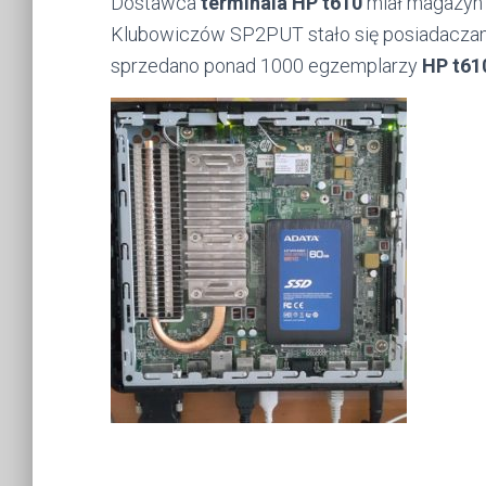
Dostawca
terminala HP t610
miał magazyn 
Klubowiczów SP2PUT stało się posiadacza
sprzedano ponad 1000 egzemplarzy
HP t61