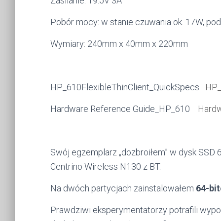
Zasilanie: 19.5V 3A
Pobór mocy: w stanie czuwania ok. 17W, po
Wymiary: 240mm x 40mm x 220mm
HP_610FlexibleThinClient_QuickSpecs
HP_
Hardware Reference Guide_HP_610
Hardw
Swój egzemplarz „dozbroiłem” w dysk SSD 60
Centrino Wireless N130 z BT.
Na dwóch partycjach zainstalowałem
64-bi
Prawdziwi eksperymentatorzy potrafili wypo