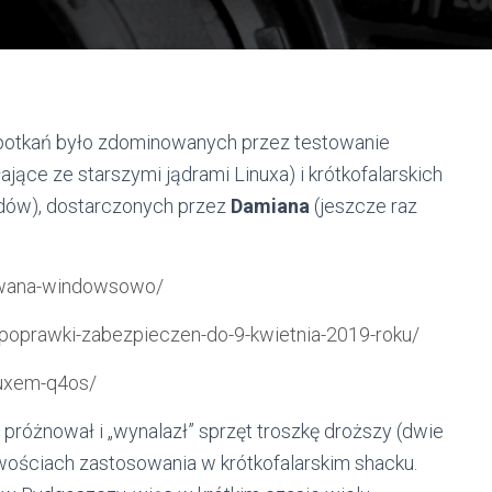
spotkań było zdominowanych przez testowanie
ające ze starszymi jądrami Linuxa) i krótkofalarskich
odów), dostarczonych przez
Damiana
(jeszcze raz
towana-windowsowo/
poprawki-zabezpieczen-do-9-kwietnia-2019-roku/
nuxem-q4os/
 próżnował i „wynalazł” sprzęt troszkę droższy (dwie
iwościach zastosowania w krótkofalarskim shacku.