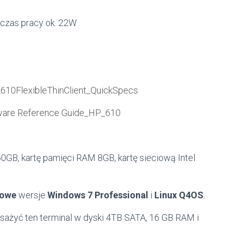
dczas pracy ok. 22W
610FlexibleThinClient_QuickSpecs
are Reference Guide_HP_610
GB, kartę pamięci RAM 8GB, kartę sieciową Intel
towe
wersje
Windows 7 Professional
i
Linux Q4OS
.
sażyć ten terminal w dyski 4TB SATA, 16 GB RAM i