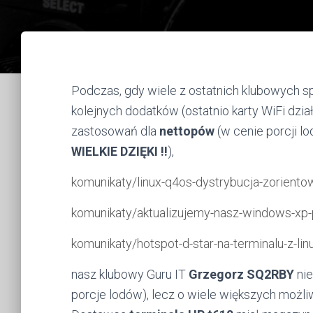
Podczas, gdy wiele z ostatnich klubowych 
kolejnych dodatków (ostatnio karty WiFi dział
zastosowań dla
nettopów
(w cenie porcji l
WIELKIE DZIĘKI !!
),
komunikaty/linux-q4os-dystrybucja-zorien
komunikaty/aktualizujemy-nasz-windows-xp-
komunikaty/hotspot-d-star-na-terminalu-z-li
nasz klubowy Guru IT
Grzegorz SQ2RBY
nie
porcje lodów), lecz o wiele większych możl