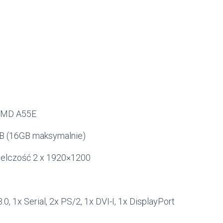
 AMD A55E
B (16GB maksymalnie)
ielczość 2 x 1920×1200
, 1x Serial, 2x PS/2, 1x DVI-I, 1x DisplayPort