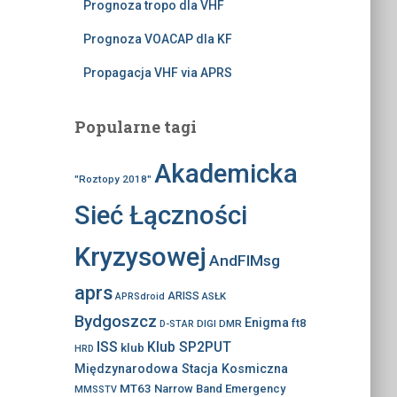
Prognoza tropo dla VHF
Prognoza VOACAP dla KF
Propagacja VHF via APRS
Popularne tagi
Akademicka
"Roztopy 2018"
Sieć Łączności
Kryzysowej
AndFlMsg
aprs
ARISS
ASŁK
APRSdroid
Bydgoszcz
Enigma
ft8
DIGI
DMR
D-STAR
ISS
Klub SP2PUT
klub
HRD
Międzynarodowa Stacja Kosmiczna
MT63
Narrow Band Emergency
MMSSTV