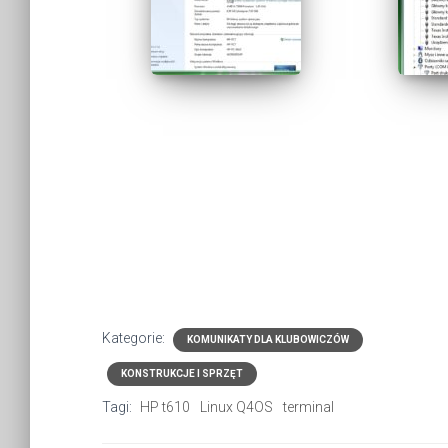
Kategorie:
KOMUNIKATY DLA KLUBOWICZÓW
KONSTRUKCJE I SPRZĘT
Tagi:
HP t610
Linux Q4OS
terminal