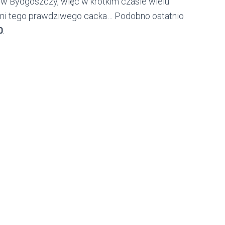
w Bydgoszczy, więc w krótkim czasie wielu
mi tego prawdziwego cacka… Podobno ostatnio
0
.