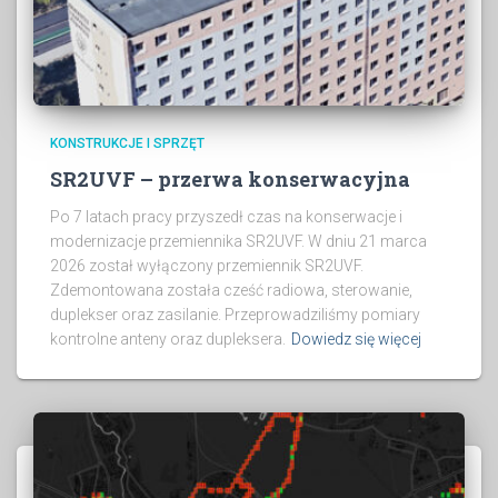
KONSTRUKCJE I SPRZĘT
SR2UVF – przerwa konserwacyjna
Po 7 latach pracy przyszedł czas na konserwacje i
modernizacje przemiennika SR2UVF. W dniu 21 marca
2026 został wyłączony przemiennik SR2UVF.
Zdemontowana została cześć radiowa, sterowanie,
duplekser oraz zasilanie. Przeprowadziliśmy pomiary
kontrolne anteny oraz dupleksera.
Dowiedz się więcej