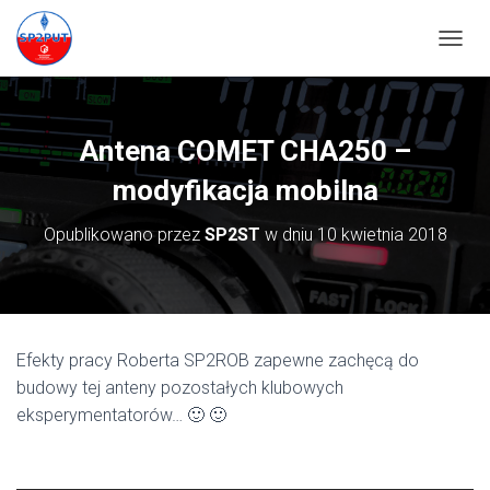
PRZEŁ
Antena COMET CHA250 –
modyfikacja mobilna
Opublikowano przez
SP2ST
w dniu
10 kwietnia 2018
Efekty pracy Roberta SP2ROB zapewne zachęcą do
budowy tej anteny pozostałych klubowych
eksperymentatorów… 🙂 🙂