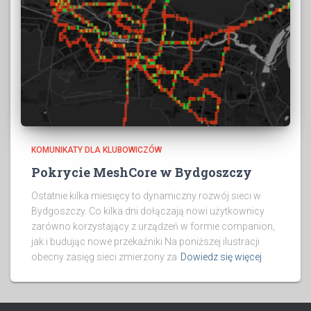
KOMUNIKATY DLA KLUBOWICZÓW
Pokrycie MeshCore w Bydgoszczy
Ostatnie kilka miesięcy to dynamiczny rozwój sieci w
Bydgoszczy. Co kilka dni dołączają nowi użytkownicy
zarówno korzystający z urządzeń w formie companion,
jak i budując nowe przekaźniki Na poniższej ilustracji
obecny zasięg sieci zmierzony za
Dowiedz się więcej