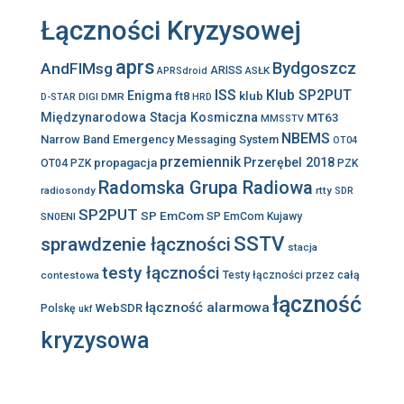
Łączności Kryzysowej
aprs
Bydgoszcz
AndFlMsg
ARISS
ASŁK
APRSdroid
ISS
Klub SP2PUT
Enigma
klub
ft8
DIGI
DMR
D-STAR
HRD
Międzynarodowa Stacja Kosmiczna
MT63
MMSSTV
NBEMS
Narrow Band Emergency Messaging System
OT04
przemiennik
propagacja
Przerębel 2018
OT04 PZK
PZK
Radomska Grupa Radiowa
radiosondy
rtty
SDR
SP2PUT
SP EmCom
SN0ENI
SP EmCom Kujawy
SSTV
sprawdzenie łączności
stacja
testy łączności
contestowa
Testy łączności przez całą
łączność
łączność alarmowa
WebSDR
Polskę
ukf
kryzysowa